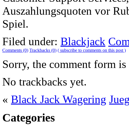
Auszahlungsquoten vor Rubr
Spiel.
Filed under:
Blackjack
Com
Comments (0)
Trackbacks (0)
( subscribe to comments on this post )
Sorry, the comment form is c
No trackbacks yet.
«
Black Jack Wagering
Jueg
Categories