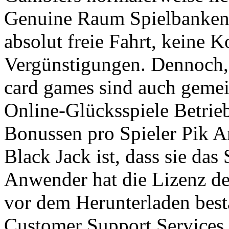
Genuine Raum Spielbanken b
absolut freie Fahrt, keine 
Vergünstigungen. Dennoch, 
card games sind auch gemei
Online-Glücksspiele Betrieb
Bonussen pro Spieler Pik A
Black Jack ist, dass sie das
Anwender hat die Lizenz d
vor dem Herunterladen best
Customer Support Services