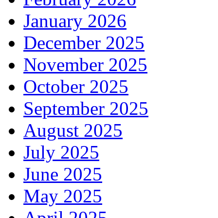
January 2026
December 2025
November 2025
October 2025
September 2025
August 2025
July 2025
June 2025
May 2025
April 2025