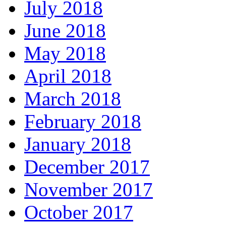
July 2018
June 2018
May 2018
April 2018
March 2018
February 2018
January 2018
December 2017
November 2017
October 2017