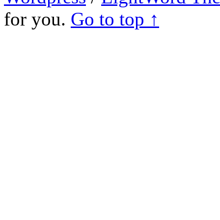
for you.
Go to top ↑