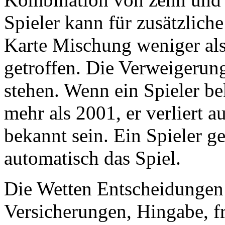
Spieler kann für zusätzliche
Karte Mischung weniger als 
getroffen. Die Verweigerung
stehen. Wenn ein Spieler b
mehr als 2001, er verliert a
bekannt sein. Ein Spieler g
automatisch das Spiel.
Die Wetten Entscheidungen 
Versicherungen, Hingabe, f