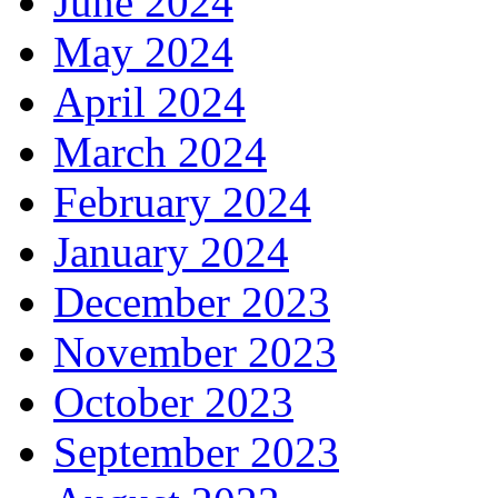
June 2024
May 2024
April 2024
March 2024
February 2024
January 2024
December 2023
November 2023
October 2023
September 2023