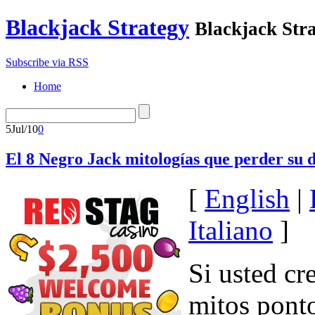
Blackjack Strategy
Blackjack Stra
Subscribe via RSS
Home
5
Jul/10
0
El 8 Negro Jack mitologías que perder su 
[
English
|
Italiano
]
Si usted cr
mitos ponto